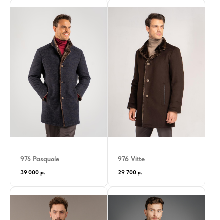
976 Pasquale
976 Vitte
39 000
р.
29 700
р.