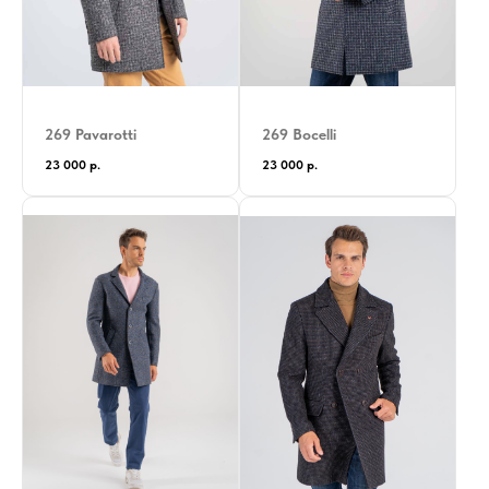
269 Pavarotti
269 Bocelli
23 000
р.
23 000
р.