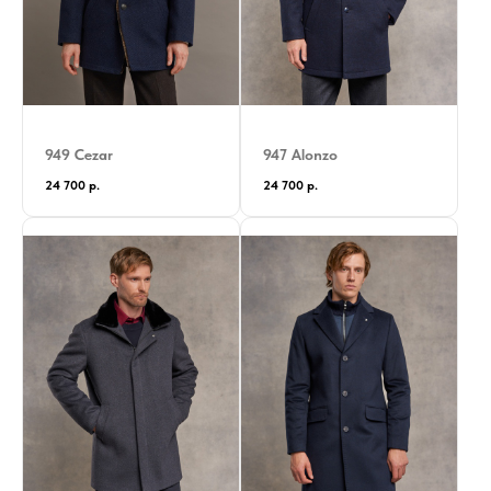
949 Cezar
947 Alonzo
24 700
р.
24 700
р.