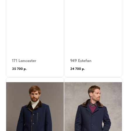
171 Lancaster
949 Estefan
35 700
р.
24 700
р.