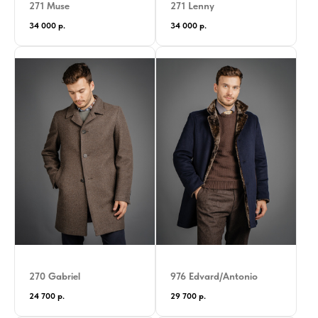
271 Muse
271 Lenny
34 000
р.
34 000
р.
270 Gabriel
976 Edvard/Antonio
24 700
р.
29 700
р.