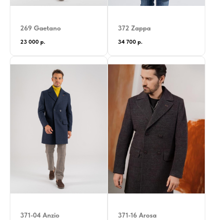
269 Gaetano
372 Zappa
23 000
р.
34 700
р.
371-04 Anzio
371-16 Arosa