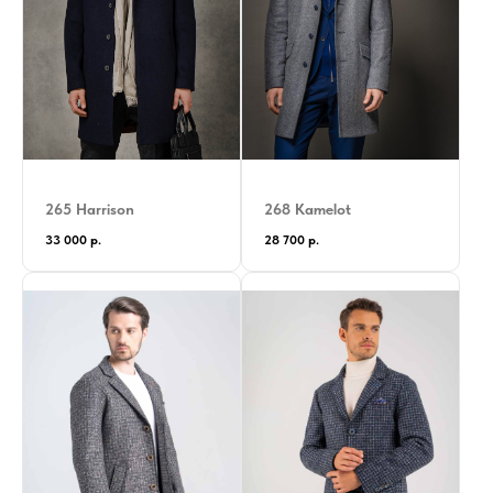
265 Harrison
268 Kamelot
33 000
р.
28 700
р.