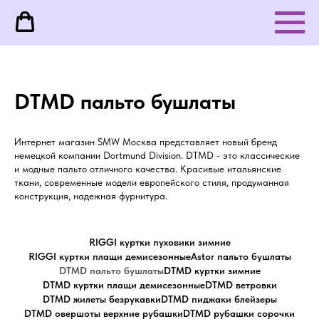
DTMD пальто бушлаты
Интернет магазин SMW Москва представляет новый бренд
немецкой компании Dortmund Division. DTMD - это классические
и модные пальто отличного качества. Красивые итальянские
ткани, современные модели европейского стиля, продуманная
конструкция, надежная фурнитура.
RIGGI куртки пуховики зимние
RIGGI куртки плащи демисезонные
Astor пальто бушлаты
DTMD пальто бушлаты
DTMD куртки зимние
DTMD куртки плащи демисезонные
DTMD ветровки
DTMD жилеты безрукавки
DTMD пиджаки блейзеры
DTMD овершоты верхние рубашки
DTMD рубашки сорочки