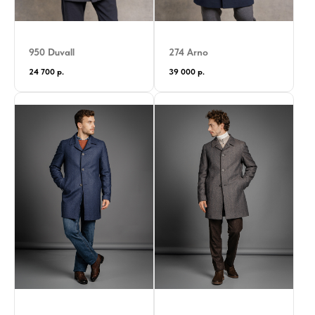
950 Duvall
274 Arno
24 700
р.
39 000
р.