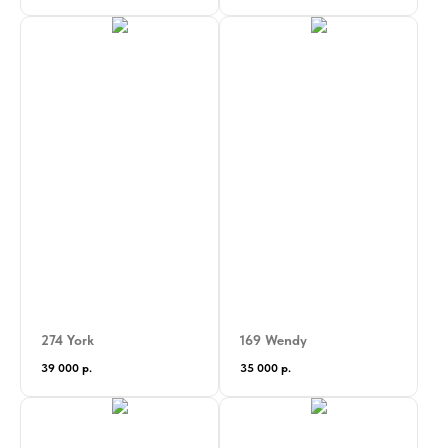
274 York
169 Wendy
39 000
р.
35 000
р.