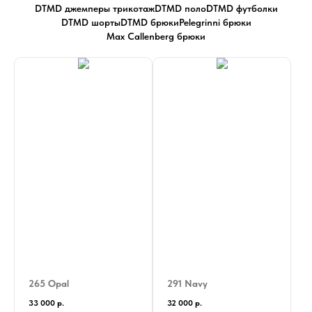
DTMD джемперы трикотаж
DTMD поло
DTMD футболки
DTMD шорты
DTMD брюки
Pelegrinni брюки
Max Callenberg брюки
265 Opal
291 Navy
33 000
р.
32 000
р.