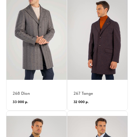
268 Dion
267 Tange
33 000
р.
32 000
р.