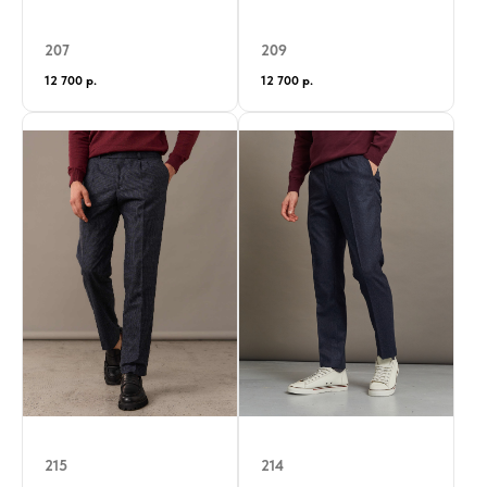
207
209
12 700
р.
12 700
р.
215
214