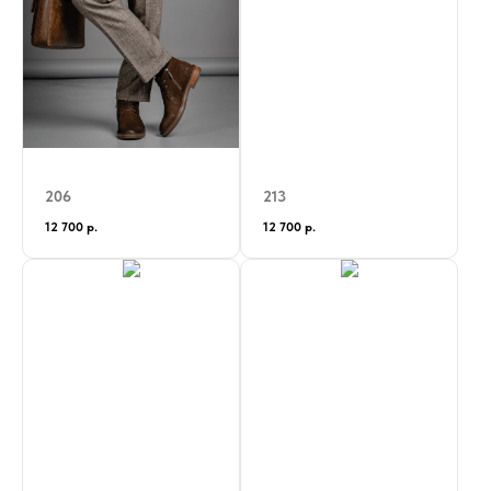
206
213
12 700
р.
12 700
р.